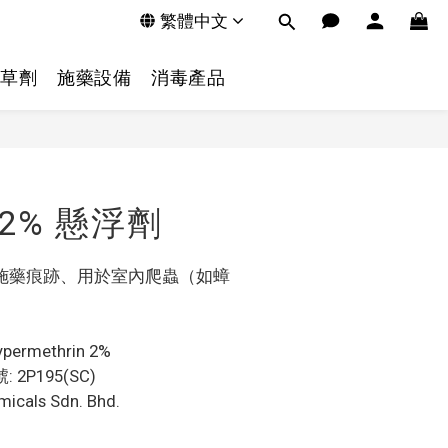
繁體中文
草劑
施藥設備
消毒產品
2% 懸浮劑
施藥痕跡、用於室內爬蟲（如蟑
。
permethrin 2%
P195(SC)
icals Sdn. Bhd.