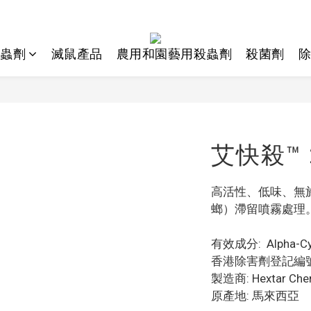
蟲劑
滅鼠產品
農用和園藝用殺蟲劑
殺菌劑
除
艾快殺™ 
高活性、低味、無
螂）滯留噴霧處理
有效成分:  Alpha-Cy
香港除害劑登記編號: 2
製造商: Hextar Chem
原產地: 馬來西亞