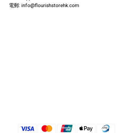
電郵: info@flourishstorehk.com